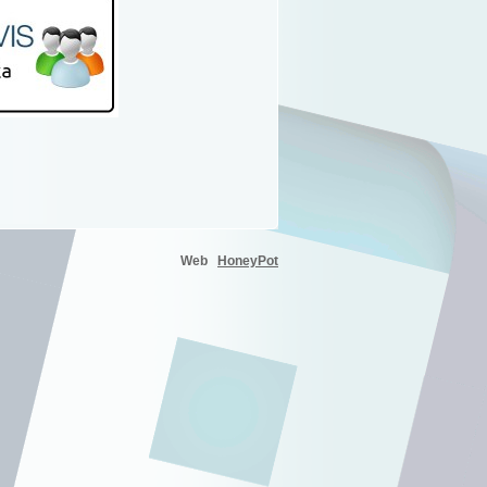
Web
HoneyPot