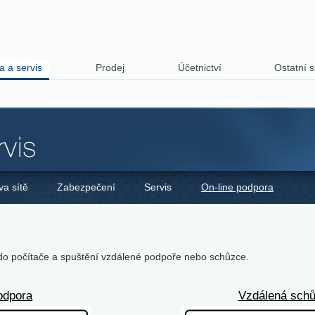
a a servis
Prodej
Účetnictví
Ostatní 
va sítě
Zabezpečení
Servis
On-line podpora
 do počítače a spuštění vzdálené podpoře nebo schůzce.
odpora
Vzdálená sch