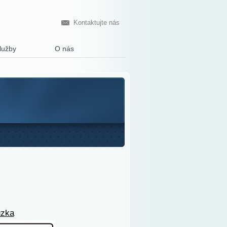
Kontaktujte nás
služby
O nás
ůzka